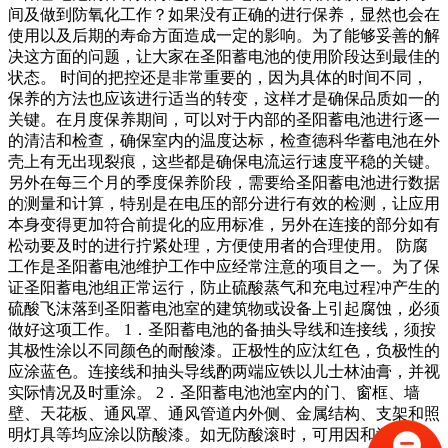
间及做到防氧化工作？如果没有正确的进行保养，显然也会在
使用以及后期的寿命方面造成一定的影响。为了能够妥善的解
决这方面的问题，让大家在圣阳蓄电池的使用阶段达到最佳的
状态。 时间的把控还是非常重要的，因为具体的时间不同，
保养的方法也应该进行适当的转变，这样才是确保品质如一的
关键。在月度保养期间，可以对于内部的圣阳蓄电池进行逐一
的清洁和检查，确保室内的温度达标，检查德科华蓄电池在外
壳上有无出现裂痕，这些都是确保电流运行速度平稳的关键。
另外在每三个月的季度保养阶段，需要给圣阳蓄电池进行数据
的测量和计算，特别是在电压的部分进行有效的检测，让应用
本身变得更加符合前提化的应用标准，另外在连接的部分如有
松动要及时的进行拧紧处理，方便使用者的合理使用。 防腐
工作是圣阳蓄电池维护工作中应经常注意的项目之一。为了保
证圣阳蓄电池组正常运行，防止硫酸蒸气和充电过程冲产生的
硫酸飞沫落到圣阳蓄电池室的建筑物或设备上引起腐蚀，必须
做好这项工作。 1．圣阳蓄电池的备抽头导线和连接线，须按
其极性涂以不同颜色的耐酸漆。正极性的应汰红色，负极性的
应涂蓝色。连接线和抽头导线酌两端应铁以儿士林油膏，并视
实际情况及时重涂。 2．圣阳蓄电池池室内的门、窗框、墙
壁、天花板、通风罩、通风管道内外侧、金属结构、支架和照
明灯具等均应涂以防酸漆。如无防酸滚时，可用因和漆或资