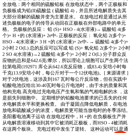
全放电：两个相同的硫酸铅板 在放电状态中，两个正极板和
负极板成为铅(II)硫酸盐 ( 硫酸铅 4)，并且所述电解质失去其
大部分溶解的硫酸并变为主要是水。 在放电过程是通过从所
述负极板的电子的传导从动回在正极板在外部电路中的单元
格。 负极板的反应： 铅 (S)+ HSO - 4(水溶液)→ 硫酸铅 4(多
个)+ H +的 (水溶液)+ 2e中- 正极板的反应： 氧化铅 2(多个)+
HSO - 4(水溶液)+ 3 H +的 (水溶液)+ 2e中- → 硫酸铅 4(多个)+
2小时 2 O(L) 总的反应可以写成 铅 (S)+ 氧化铅 2(多个)+ 2小时
2 SO 4(水溶液)→2 硫酸铅 4(多个)+ 2小时 2 O(L) 分子群众反
应物的总和是642.6克/摩尔，所以理论上细胞可以产生两个法
拉第电荷(192971 库仑从642.6克反应物，或83.4) 安培小时每
千克(13.9安培小时，每公斤对于一个12伏电池)。[ 来源请求 ]
对于2伏电池，这涉及到167 瓦时每公斤反应物，但在实践中
铅酸电池仅给出30-40瓦时每公斤电池时，由于水的质量和其
他构充电 高充电过充电电压产生氧和氢的气相电解的水 ，这
是损失到细胞中。 定期维护的铅酸电池要求的已丢失的任何
水电解质水平和更换检查。 由于凝固点降低电解质，在电池
放电和硫酸减少的浓度，电解质更可能当放电时的冬季冻结。
圣阳蓄电池离子运动 在放电过程中，H +的 在负极板生产并
从电解质溶液移动到其中它被消耗正极板，而HSO - 4被消耗
在这两个板块。 充电过程中发生了逆转。 这种运动可以是通