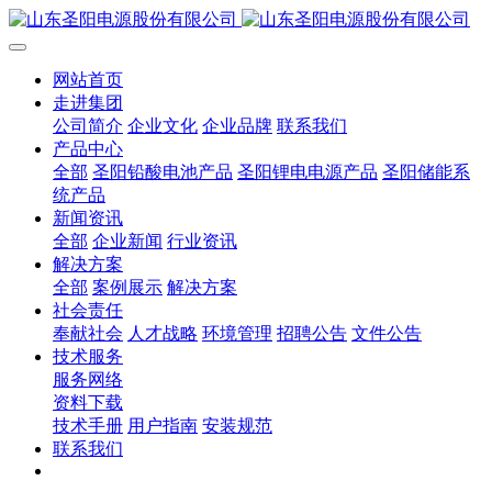
网站首页
走进集团
公司简介
企业文化
企业品牌
联系我们
产品中心
全部
圣阳铅酸电池产品
圣阳锂电电源产品
圣阳储能系
统产品
新闻资讯
全部
企业新闻
行业资讯
解决方案
全部
案例展示
解决方案
社会责任
奉献社会
人才战略
环境管理
招聘公告
文件公告
技术服务
服务网络
资料下载
技术手册
用户指南
安装规范
联系我们