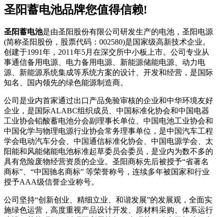
圣阳蓄电池品牌您值得信赖!
圣阳蓄电池
是由圣阳股份有限公司研发生产的电池，圣阳电源
(简称圣阳股份，股票代码：002580)是国家级高新技术企业。
创建于1991年，2011年5月在深交所中小板上市。公司专业从
事通信备用电源、电力备用电源、新能源储能电源、动力电
源、新能源系统集成等系统方案的设计、开发和经营，是国际
知名、国内领先的绿色能源制造商。
公司是业内首家通过出口产品免验审核的企业和中华环境友好
企业，是国际ALABC组织成员、中国标准化协会和中国电器
工业协会铅酸蓄电池分会副理事长单位、中国电池工业协会和
中国化学与物理电源行业协会常务理事单位，是中国汽车工程
学会电动汽车分会、中国通信标准化协会、中国电源学会、太
阳能和风能储能电池标准起草委员会委员，是业内为数不多的
具有危险废物经营资质的企业。圣阳商标先后被授予“省著名
商标”、“中国驰名商标” 等荣誉称号，连续多年被国家和行业
授予AAA级信誉企业称号。
公司坚持“创新创业、精细立业、和谐发展”的发展观，全面实
施绿色运营，高度重视产品设计开发、原材料采购、体系运行