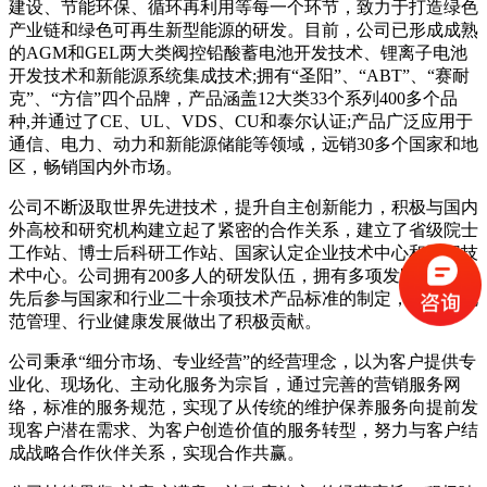
建设、节能环保、循环再利用等每一个环节，致力于打造绿色
产业链和绿色可再生新型能源的研发。目前，公司已形成成熟
的AGM和GEL两大类阀控铅酸蓄电池开发技术、锂离子电池
开发技术和新能源系统集成技术;拥有“圣阳”、“ABT”、“赛耐
克”、“方信”四个品牌，产品涵盖12大类33个系列400多个品
种,并通过了CE、UL、VDS、CU和泰尔认证;产品广泛应用于
通信、电力、动力和新能源储能等领域，远销30多个国家和地
区，畅销国内外市场。
公司不断汲取世界先进技术，提升自主创新能力，积极与国内
外高校和研究机构建立起了紧密的合作关系，建立了省级院士
工作站、博士后科研工作站、国家认定企业技术中心和工程技
术中心。公司拥有200多人的研发队伍，拥有多项发明专利，
先后参与国家和行业二十余项技术产品标准的制定，为国家规
范管理、行业健康发展做出了积极贡献。
公司秉承“细分市场、专业经营”的经营理念，以为客户提供专
业化、现场化、主动化服务为宗旨，通过完善的营销服务网
络，标准的服务规范，实现了从传统的维护保养服务向提前发
现客户潜在需求、为客户创造价值的服务转型，努力与客户结
成战略合作伙伴关系，实现合作共赢。