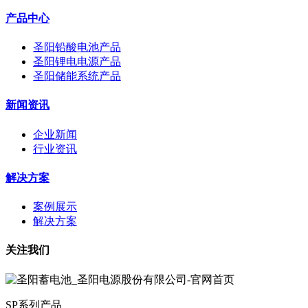
产品中心
圣阳铅酸电池产品
圣阳锂电电源产品
圣阳储能系统产品
新闻资讯
企业新闻
行业资讯
解决方案
案例展示
解决方案
关注我们
SP系列产品