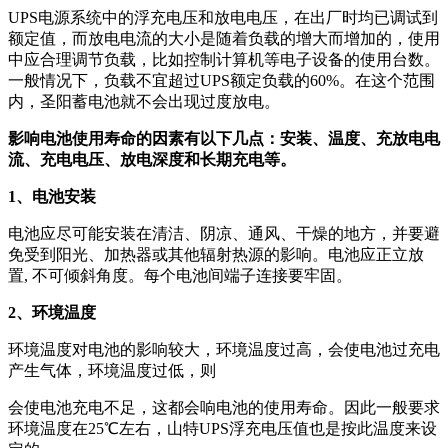
UPS电源系统中的浮充电压和放电电压，在出厂时均已调试到
额定值，而放电电流的大小是随着负载的增大而增加的，使用
中应合理调节负载，比如控制计算机等电子设备的使用台数。
一般情况下，负载不宜超过UPS额定负载的60%。在这个范围
内，圣阳蓄电池就不会出现过度放电。
影响电池使用寿命的因素有以下几点：安装、温度、充放电电
流、充电电压、放电深度和长期充电等。
1、电池安装
电池应尽可能安装在清洁、阴凉、通风、干燥的地方，并要避
免受到阳光、加热器或其他辐射热源的影响。电池应正立放
置, 不可倾斜角度。每个电池间端子连接要牢固。
2、环境温度
环境温度对电池的影响较大，环境温度过高，会使电池过充电
产生气体，环境温度过低，则
会使电池充电不足，这都会响电池的使用寿命。因此一般要求
环境温度在25℃左右，山特UPS浮充电压值也是按此温度来设