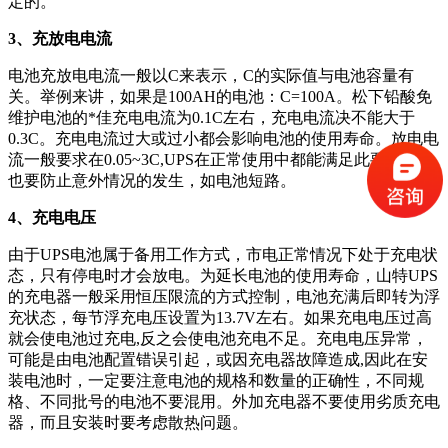
定的。
3、充放电电流
电池充放电电流一般以C来表示，C的实际值与电池容量有
关。举例来讲，如果是100AH的电池：C=100A。松下铅酸免
维护电池的*佳充电电流为0.1C左右，充电电流决不能大于
0.3C。充电电流过大或过小都会影响电池的使用寿命。放电电
流一般要求在0.05~3C,UPS在正常使用中都能满足此要求，但
也要防止意外情况的发生，如电池短路。
4、充电电压
由于UPS电池属于备用工作方式，市电正常情况下处于充电状
态，只有停电时才会放电。为延长电池的使用寿命，山特UPS
的充电器一般采用恒压限流的方式控制，电池充满后即转为浮
充状态，每节浮充电压设置为13.7V左右。如果充电电压过高
就会使电池过充电,反之会使电池充电不足。充电电压异常，
可能是由电池配置错误引起，或因充电器故障造成,因此在安
装电池时，一定要注意电池的规格和数量的正确性，不同规
格、不同批号的电池不要混用。外加充电器不要使用劣质充电
器，而且安装时要考虑散热问题。