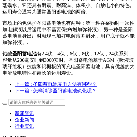
蒸馏水。它还具有耐震、耐高温、体积小、自放电小的特色。
运用寿命通常为通常圣阳蓄电池的两倍。
市场上的免保护圣阳蓄电池也有两种：第一种在采购时一次性
加电解液以后运用中不需要保护(增加弥补液)；另一种是圣阳
蓄电池自身出厂时就现已加好电解液并封死，用户底子就不能
加弥补液。.
铅酸
圣阳蓄电池
有2.4伏，4伏，6伏，8伏，12伏，24伏系列，
容量从200毫安时到3000安时。圣阳蓄电池基于AGM（吸液玻
璃纤维板）技能和钙栅板的可充电圣阳蓄电池，具有优越的大
电流放电特性和超长的运用寿命。
上一篇
: 圣阳蓄电池充电方法有哪些？
下一篇
: 怎样消除圣阳蓄电池硫化呢？
新闻资讯
企业新闻
行业资讯