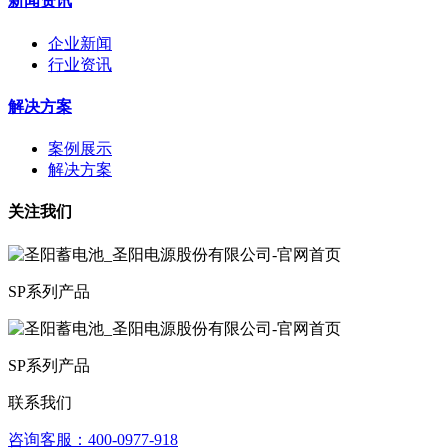
新闻资讯
企业新闻
行业资讯
解决方案
案例展示
解决方案
关注我们
SP系列产品
SP系列产品
联系我们
咨询客服：4­00­­-09­77-­918