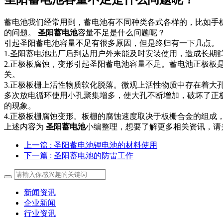
蓄电池我们经常用到，蓄电池有不同种类各式各样的，比如手
的问题。
圣阳蓄电池
容量不足是什么问题呢？
引起圣阳蓄电池容量不足有很多原因，但是终归有一下几点。
1.圣阳蓄电池出厂后到达用户外来能及时安装使用，造成长
2.正极板腐蚀，变形引起圣阳蓄电池容量不足。蓄电池正极
关。
3.正极板栅上活性物质软化脱落。微观上活性物质中存在着大
多次放电循环使用小孔聚集增多，使大孔不断增加，破坏了正
的现象。
4.正极板栅腐蚀变形。板栅的腐蚀速度取决于板栅合金的组成
上述内容为
圣阳蓄电池
小编整理，想要了解更多相关资讯，请
上一篇
: 圣阳蓄电池锂电池的材料使用
下一篇
: 圣阳蓄电池的防雷工作
新闻资讯
企业新闻
行业资讯