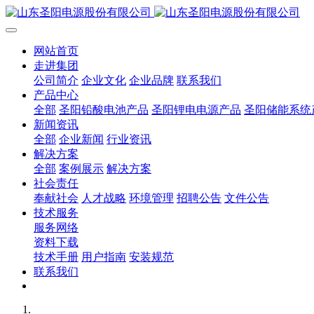
网站首页
走进集团
公司简介
企业文化
企业品牌
联系我们
产品中心
全部
圣阳铅酸电池产品
圣阳锂电电源产品
圣阳储能系统
新闻资讯
全部
企业新闻
行业资讯
解决方案
全部
案例展示
解决方案
社会责任
奉献社会
人才战略
环境管理
招聘公告
文件公告
技术服务
服务网络
资料下载
技术手册
用户指南
安装规范
联系我们