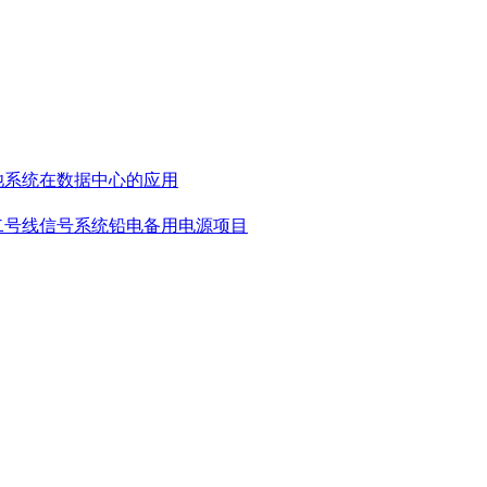
池系统在数据中心的应用
二号线信号系统铅电备用电源项目