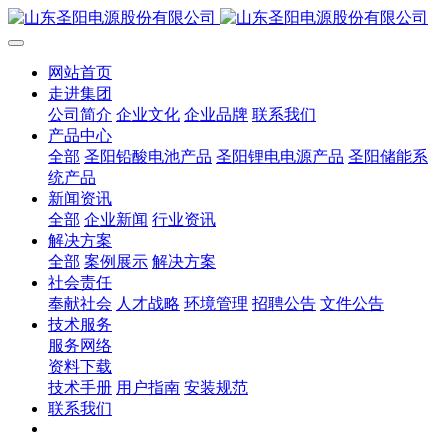
网站首页
走进集团
公司简介
企业文化
企业品牌
联系我们
产品中心
全部
圣阳铅酸电池产品
圣阳锂电电源产品
圣阳储能系
统产品
新闻资讯
全部
企业新闻
行业资讯
解决方案
全部
案例展示
解决方案
社会责任
奉献社会
人才战略
环境管理
招聘公告
文件公告
技术服务
服务网络
资料下载
技术手册
用户指南
安装规范
联系我们