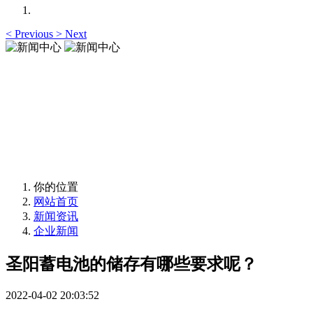
<
Previous
>
Next
新闻中心
News Center
新闻中心
News Center
你的位置
网站首页
新闻资讯
企业新闻
圣阳蓄电池的储存有哪些要求呢？
2022-04-02 20:03:52