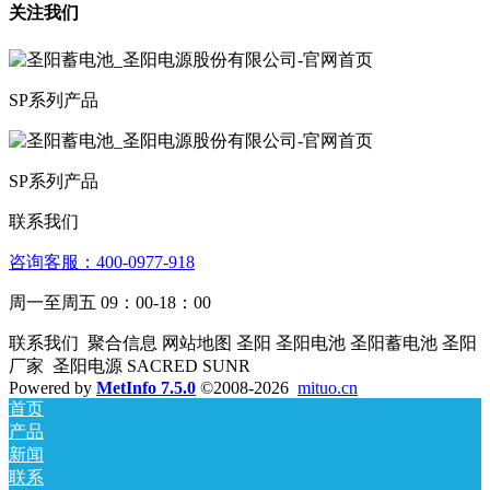
关注我们
SP系列产品
SP系列产品
联系我们
咨询客服：4­00­­-09­77-­918
周一至周五 09：00-18：00
联系我们 聚合信息 网站地图 圣阳 圣阳电池 圣阳蓄电池 圣阳
厂家 圣阳电源 SACRED SUNR
Powered by
MetInfo 7.5.0
©2008-2026
mituo.cn
首页
产品
新闻
联系