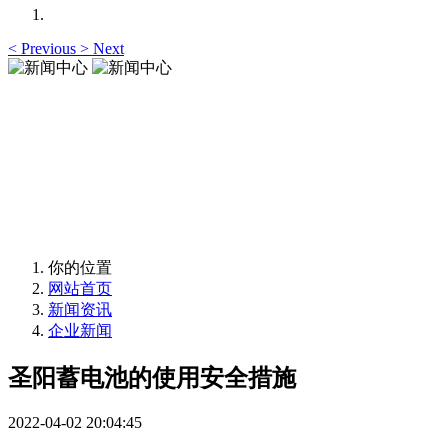
<
Previous
>
Next
新闻中心
News Center
新闻中心
News Center
你的位置
网站首页
新闻资讯
企业新闻
圣阳蓄电池的使用安全措施
2022-04-02 20:04:45