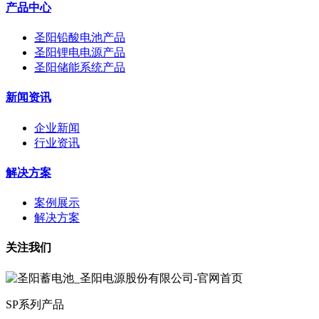
产品中心
圣阳铅酸电池产品
圣阳锂电电源产品
圣阳储能系统产品
新闻资讯
企业新闻
行业资讯
解决方案
案例展示
解决方案
关注我们
SP系列产品