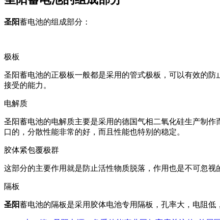
圣阳
蓄电池的组成部分：
极板
圣阳蓄电池的正极板一般都是采用的管式极板，可以有效的防
接受的能力。
电解质
圣阳蓄电池的电解质主要是采用的德国气相二氧化硅生产制作
口的，分散性能非常的好，而且性能也特别的稳定。
胶体紧包覆极群
这部分的主要作用就是防止活性物质脱落，作用也是不可忽视
隔板
圣阳
蓄电池的隔板是采用胶体电池专用隔板，孔率大，电阻低