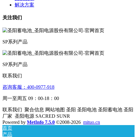
解决方案
关注我们
SP系列产品
SP系列产品
联系我们
咨询客服：4­00­­-09­77-­918
周一至周五 09：00-18：00
联系我们 聚合信息 网站地图 圣阳 圣阳电池 圣阳蓄电池 圣阳
厂家 圣阳电源 SACRED SUNR
Powered by
MetInfo 7.5.0
©2008-2026
mituo.cn
首页
产品