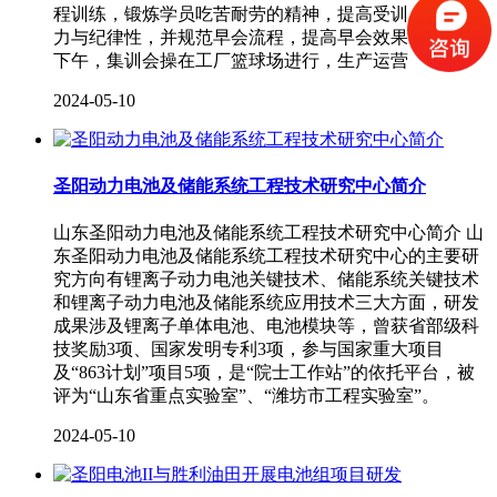
程训练，锻炼学员吃苦耐劳的精神，提高受训人员执行
力与纪律性，并规范早会流程，提高早会效果。3月4日
下午，集训会操在工厂篮球场进行，生产运营
2024-05-10
圣阳动力电池及储能系统工程技术研究中心简介
山东圣阳动力电池及储能系统工程技术研究中心简介 山
东圣阳动力电池及储能系统工程技术研究中心的主要研
究方向有锂离子动力电池关键技术、储能系统关键技术
和锂离子动力电池及储能系统应用技术三大方面，研发
成果涉及锂离子单体电池、电池模块等，曾获省部级科
技奖励3项、国家发明专利3项，参与国家重大项目
及“863计划”项目5项，是“院士工作站”的依托平台，被
评为“山东省重点实验室”、“潍坊市工程实验室”。
2024-05-10