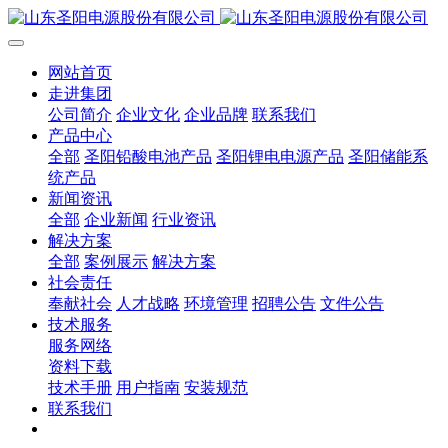
网站首页
走进集团
公司简介
企业文化
企业品牌
联系我们
产品中心
全部
圣阳铅酸电池产品
圣阳锂电电源产品
圣阳储能系
统产品
新闻资讯
全部
企业新闻
行业资讯
解决方案
全部
案例展示
解决方案
社会责任
奉献社会
人才战略
环境管理
招聘公告
文件公告
技术服务
服务网络
资料下载
技术手册
用户指南
安装规范
联系我们