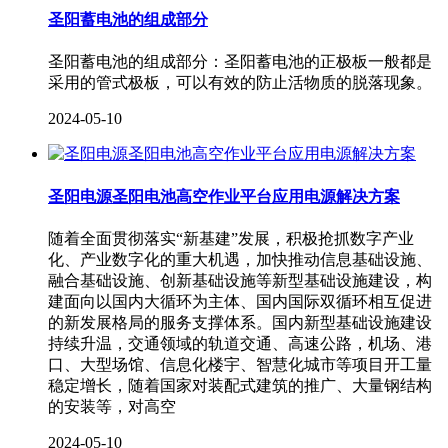
圣阳蓄电池的组成部分
圣阳蓄电池的组成部分：圣阳蓄电池的正极板一般都是
采用的管式极板，可以有效的防止活物质的脱落现象。
2024-05-10
圣阳电源圣阳电池高空作业平台应用电源解决方案
随着全面贯彻落实“新基建”发展，积极抢抓数字产业
化、产业数字化的重大机遇，加快推动信息基础设施、
融合基础设施、创新基础设施等新型基础设施建设，构
建面向以国内大循环为主体、国内国际双循环相互促进
的新发展格局的服务支撑体系。国内新型基础设施建设
持续升温，交通领域的轨道交通、高速公路，机场、港
口、大型场馆、信息化楼宇、智慧化城市等项目开工量
稳定增长，随着国家对装配式建筑的推广、大量钢结构
的安装等，对高空
2024-05-10